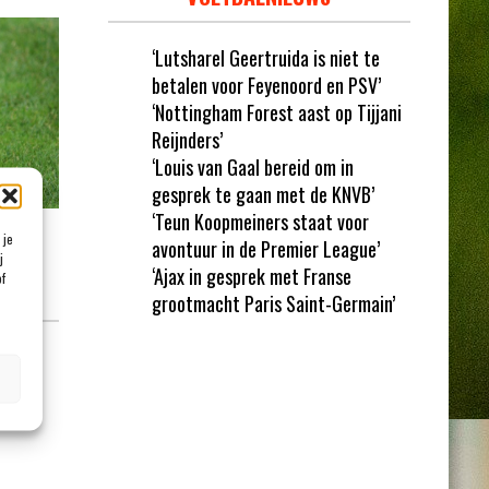
‘Lutsharel Geertruida is niet te
betalen voor Feyenoord en PSV’
‘Nottingham Forest aast op Tijjani
Reijnders’
‘Louis van Gaal bereid om in
gesprek te gaan met de KNVB’
‘Teun Koopmeiners staat voor
G
 je
avontuur in de Premier League’
j
‘Ajax in gesprek met Franse
of
grootmacht Paris Saint-Germain’