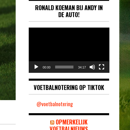
RONALD KOEMAN BIJ ANDY IN
DE AUTO!
Videospeler
00:00
34:17
VOETBALNOTERING OP TIKTOK
@voetbalnotering
OPMERKELIJK
VOETBALNIEUWS