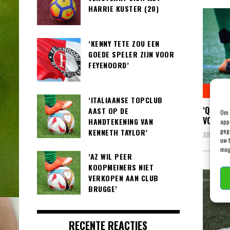
HARRIE KUSTER (20)
‘KENNY TETE ZOU EEN
GOEDE SPELER ZIJN VOOR
FEYENOORD’
BUITE
‘ITALIAANSE TOPCLUB
‘QUILI
AAST OP DE
Om 
VOOR V
HANDTEKENING VAN
app
geg
KENNETH TAYLOR’
JUNI 24, 
uw 
mog
‘AZ WIL PEER
KOOPMEINERS NIET
VERKOPEN AAN CLUB
BRUGGE’
RECENTE REACTIES