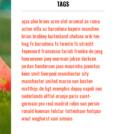
TAGS
ajax
alex kroes
arne slot
arsenal
as roma
aston villa
az
barcelona
bayern munchen
brian brobbey
buitenland
chelsea
erik ten
hag
fc barcelona
fc twente
fc utrecht
feyenoord
francesco farioli
frenkie de jong
heerenveen
joey veerman
johan derksen
jordan henderson
jose mourinho
juventus
kees smit
liverpool
manchester city
manchester united
marco van basten
matthijs de ligt
memphis depay
napoli
nec
nederlands elftal
oranje
paris saint-
germain
psv
real madrid
robin van persie
ronald koeman
telstar
tottenham hotspur
wout weghorst
xavi simons