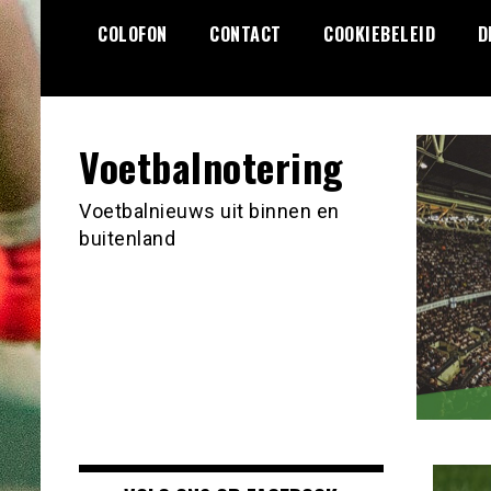
Ga
COLOFON
CONTACT
COOKIEBELEID
D
naar
de
inhoud
Voetbalnotering
Voetbalnieuws uit binnen en
buitenland