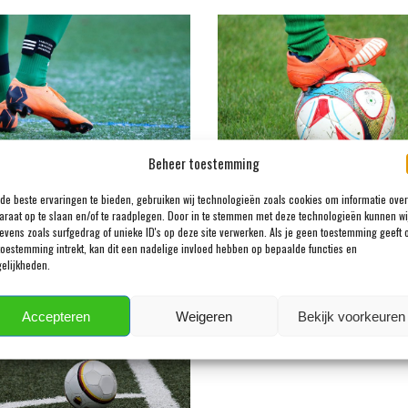
NLANDS VOETBALNIEUWS
EREDIVISIE
Beheer toestemming
NDSCHY HARTMAN STAAT
‘FC UTRECHT WIL VOORMALI
de beste ervaringen te bieden, gebruiken wij technologieën zoals cookies om informatie over
ERTREK BIJ BURNLEY’
PSV’ER BINNEN HALEN’
araat op te slaan en/of te raadplegen. Door in te stemmen met deze technologieën kunnen wi
evens zoals surfgedrag of unieke ID's op deze site verwerken. Als je geen toestemming geeft 
2026
DECEMBER 29, 2024
toestemming intrekt, kan dit een nadelige invloed hebben op bepaalde functies en
elijkheden.
Accepteren
Weigeren
Bekijk voorkeuren