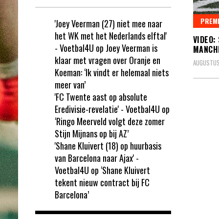
PREMI
'Joey Veerman (27) niet mee naar
het WK met het Nederlands elftal'
VIDEO:
- Voetbal4U
op
Joey Veerman is
MANCHE
klaar met vragen over Oranje en
AUGUSTUS
Koeman: ‘Ik vindt er helemaal niets
meer van’
'FC Twente aast op absolute
Eredivisie-revelatie' - Voetbal4U
op
‘Ringo Meerveld volgt deze zomer
Stijn Mijnans op bij AZ’
'Shane Kluivert (18) op huurbasis
van Barcelona naar Ajax' -
Voetbal4U
op
‘Shane Kluivert
tekent nieuw contract bij FC
Barcelona’