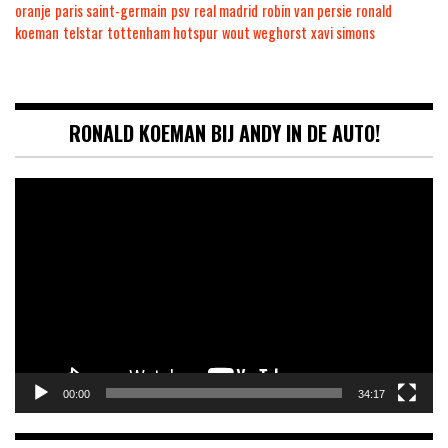
oranje
paris saint-germain
psv
real madrid
robin van persie
ronald
koeman
telstar
tottenham hotspur
wout weghorst
xavi simons
RONALD KOEMAN BIJ ANDY IN DE AUTO!
Videospeler
00:00
34:17