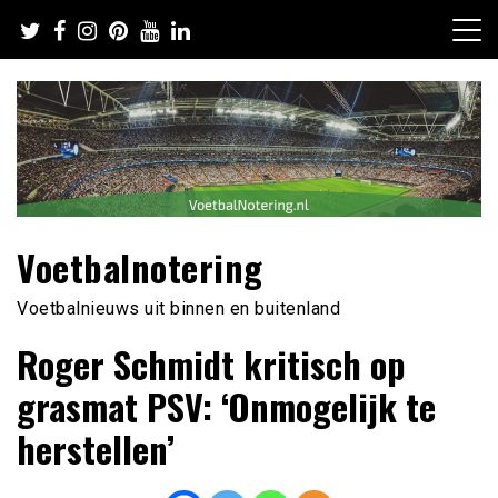
Ga
naar
de
inhoud
Voetbalnotering
Voetbalnieuws uit binnen en buitenland
Roger Schmidt kritisch op
grasmat PSV: ‘Onmogelijk te
herstellen’