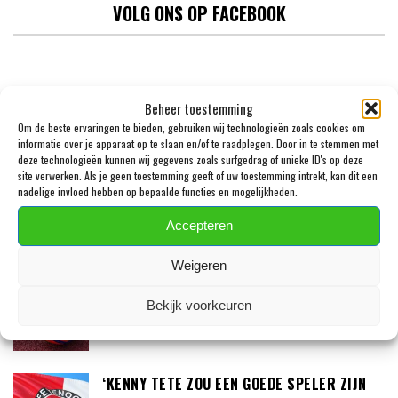
VOLG ONS OP FACEBOOK
Beheer toestemming
Om de beste ervaringen te bieden, gebruiken wij technologieën zoals cookies om
informatie over je apparaat op te slaan en/of te raadplegen. Door in te stemmen met
deze technologieën kunnen wij gegevens zoals surfgedrag of unieke ID's op deze
site verwerken. Als je geen toestemming geeft of uw toestemming intrekt, kan dit een
nadelige invloed hebben op bepaalde functies en mogelijkheden.
Accepteren
LAATSTE BERICHTEN
Weigeren
DONE DEAL: TELSTAR VERSTERKT ZICH MET
HARRIE KUSTER (20)
Bekijk voorkeuren
‘KENNY TETE ZOU EEN GOEDE SPELER ZIJN