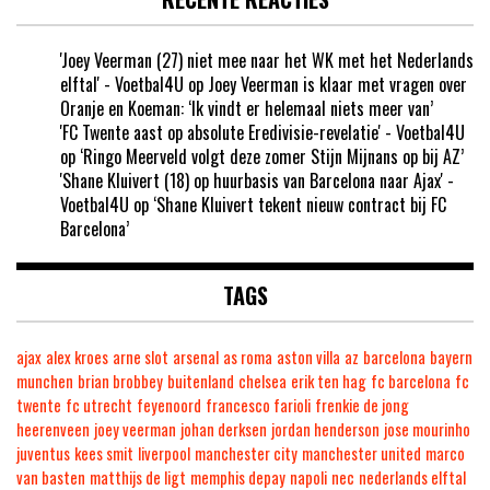
'Joey Veerman (27) niet mee naar het WK met het Nederlands
elftal' - Voetbal4U
op
Joey Veerman is klaar met vragen over
Oranje en Koeman: ‘Ik vindt er helemaal niets meer van’
'FC Twente aast op absolute Eredivisie-revelatie' - Voetbal4U
op
‘Ringo Meerveld volgt deze zomer Stijn Mijnans op bij AZ’
'Shane Kluivert (18) op huurbasis van Barcelona naar Ajax' -
Voetbal4U
op
‘Shane Kluivert tekent nieuw contract bij FC
Barcelona’
TAGS
ajax
alex kroes
arne slot
arsenal
as roma
aston villa
az
barcelona
bayern
munchen
brian brobbey
buitenland
chelsea
erik ten hag
fc barcelona
fc
twente
fc utrecht
feyenoord
francesco farioli
frenkie de jong
heerenveen
joey veerman
johan derksen
jordan henderson
jose mourinho
juventus
kees smit
liverpool
manchester city
manchester united
marco
van basten
matthijs de ligt
memphis depay
napoli
nec
nederlands elftal