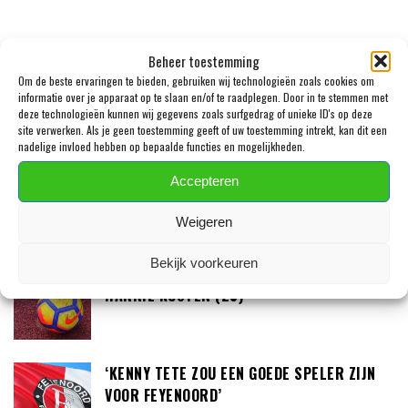
Beheer toestemming
Om de beste ervaringen te bieden, gebruiken wij technologieën zoals cookies om
informatie over je apparaat op te slaan en/of te raadplegen. Door in te stemmen met
deze technologieën kunnen wij gegevens zoals surfgedrag of unieke ID's op deze
LAATSTE BERICHTEN
site verwerken. Als je geen toestemming geeft of uw toestemming intrekt, kan dit een
nadelige invloed hebben op bepaalde functies en mogelijkheden.
JULIAN BRANDT EN TOLU AROKODARE GAAN
Accepteren
DE EREDIVISIE SLOPEN
Weigeren
Bekijk voorkeuren
DONE DEAL: TELSTAR VERSTERKT ZICH MET
HARRIE KUSTER (20)
‘KENNY TETE ZOU EEN GOEDE SPELER ZIJN
VOOR FEYENOORD’