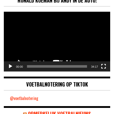
RONALD KOEMAN BIJ ANDY IN DE AUTO!
Videospeler
00:00
34:17
VOETBALNOTERING OP TIKTOK
@voetbalnotering
OPMERKELIJK VOETBALNIEUWS