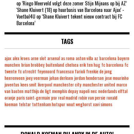
op
‘Ringo Meerveld volgt deze zomer Stijn Mijnans op bij AZ’
'Shane Kluivert (18) op huurbasis van Barcelona naar Ajax' -
Voetbal4U
op
‘Shane Kluivert tekent nieuw contract bij FC
Barcelona’
TAGS
ajax
alex kroes
arne slot
arsenal
as roma
aston villa
az
barcelona
bayern
munchen
brian brobbey
buitenland
chelsea
erik ten hag
fc barcelona
fc
twente
fc utrecht
feyenoord
francesco farioli
frenkie de jong
heerenveen
joey veerman
johan derksen
jordan henderson
jose mourinho
juventus
kees smit
liverpool
manchester city
manchester united
marco
van basten
matthijs de ligt
memphis depay
napoli
nec
nederlands elftal
oranje
paris saint-germain
psv
real madrid
robin van persie
ronald
koeman
telstar
tottenham hotspur
wout weghorst
xavi simons