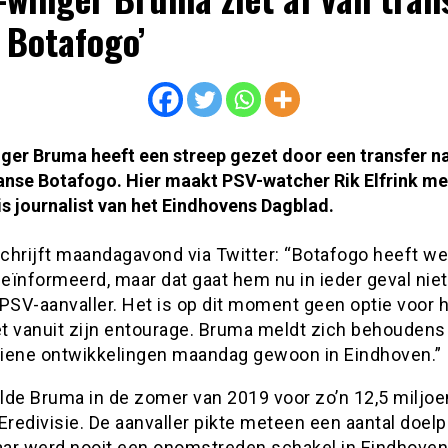
 Botafogo’
ger Bruma heeft een streep gezet door een transfer na
aanse Botafogo. Hier maakt PSV-watcher Rik Elfrink me
 is journalist van het Eindhovens Dagblad.
schrijft maandagavond via Twitter: “Botafogo heeft we
eïnformeerd, maar dat gaat hem nu in ieder geval nie
PSV-aanvaller. Het is op dit moment geen optie voor 
het vanuit zijn entourage. Bruma meldt zich behoudens
iene ontwikkelingen maandag gewoon in Eindhoven.”
lde Bruma in de zomer van 2019 voor zo’n 12,5 miljoe
Eredivisie. De aanvaller pikte meteen een aantal doel
ar werd nooit een onomstreden schakel in Eindhoven. 