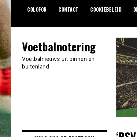
Ga
COLOFON
CONTACT
COOKIEBELEID
D
naar
de
inhoud
Voetbalnotering
Voetbalnieuws uit binnen en
buitenland
‘PSV