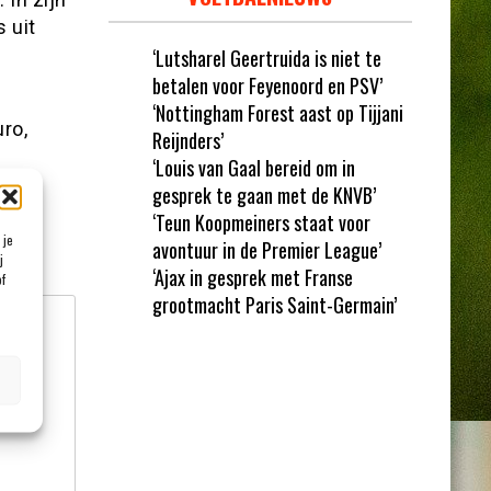
 uit
‘Lutsharel Geertruida is niet te
betalen voor Feyenoord en PSV’
‘Nottingham Forest aast op Tijjani
ro,
Reijnders’
‘Louis van Gaal bereid om in
gesprek te gaan met de KNVB’
‘Teun Koopmeiners staat voor
 je
avontuur in de Premier League’
et
*
j
‘Ajax in gesprek met Franse
of
grootmacht Paris Saint-Germain’