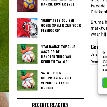
HARRIE KUSTER (20)
tweede 
Grieken
‘KENNY TETE ZOU EEN
Bruma h
GOEDE SPELER ZIJN VOOR
marktwa
FEYENOORD’
waar hi
Geef e
‘ITALIAANSE TOPCLUB
AAST OP DE
Om 
Je e-mail
HANDTEKENING VAN
app
geg
KENNETH TAYLOR’
Reactie
*
uw 
mog
‘AZ WIL PEER
KOOPMEINERS NIET
VERKOPEN AAN CLUB
BRUGGE’
RECENTE REACTIES