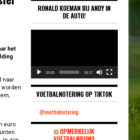
RONALD KOEMAN BIJ ANDY IN
DE AUTO!
Videospeler
ar het
lding
00:00
34:17
l naar
t worden
VOETBALNOTERING OP TIKTOK
hem,
@voetbalnotering
n euro
OPMERKELIJK
punten
VOETBALNIEUWS
In zijn