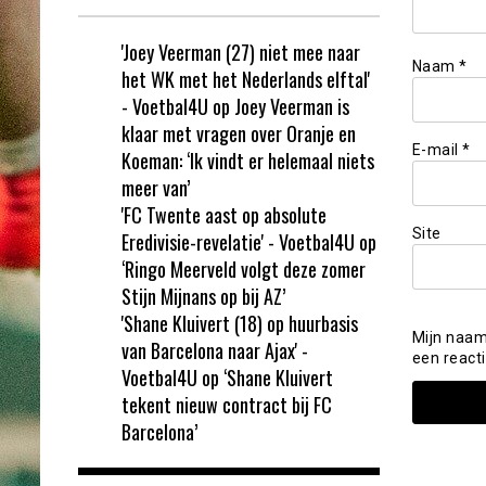
'Joey Veerman (27) niet mee naar
Naam
*
het WK met het Nederlands elftal'
- Voetbal4U
op
Joey Veerman is
klaar met vragen over Oranje en
E-mail
*
Koeman: ‘Ik vindt er helemaal niets
meer van’
'FC Twente aast op absolute
Site
Eredivisie-revelatie' - Voetbal4U
op
‘Ringo Meerveld volgt deze zomer
Stijn Mijnans op bij AZ’
'Shane Kluivert (18) op huurbasis
Mijn naam
van Barcelona naar Ajax' -
een reacti
Voetbal4U
op
‘Shane Kluivert
tekent nieuw contract bij FC
Barcelona’