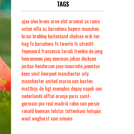
TAGS
ajax
alex kroes
arne slot
arsenal
as roma
aston villa
az
barcelona
bayern munchen
brian brobbey
buitenland
chelsea
erik ten
hag
fc barcelona
fc twente
fc utrecht
feyenoord
francesco farioli
frenkie de jong
heerenveen
joey veerman
johan derksen
jordan henderson
jose mourinho
juventus
kees smit
liverpool
manchester city
manchester united
marco van basten
matthijs de ligt
memphis depay
napoli
nec
nederlands elftal
oranje
paris saint-
germain
psv
real madrid
robin van persie
ronald koeman
telstar
tottenham hotspur
wout weghorst
xavi simons