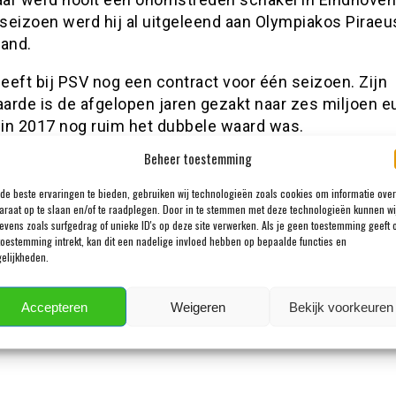
seizoen werd hij al uitgeleend aan Olympiakos Piraeus
land.
eeft bij PSV nog een contract voor één seizoen. Zijn
arde is de afgelopen jaren gezakt naar zes miljoen eu
j in 2017 nog ruim het dubbele waard was.
Beheer toestemming
en reactie
de beste ervaringen te bieden, gebruiken wij technologieën zoals cookies om informatie over
adres wordt niet gepubliceerd.
Vereiste velden zijn gemarkeerd m
araat op te slaan en/of te raadplegen. Door in te stemmen met deze technologieën kunnen wi
evens zoals surfgedrag of unieke ID's op deze site verwerken. Als je geen toestemming geeft 
toestemming intrekt, kan dit een nadelige invloed hebben op bepaalde functies en
elijkheden.
Accepteren
Weigeren
Bekijk voorkeuren