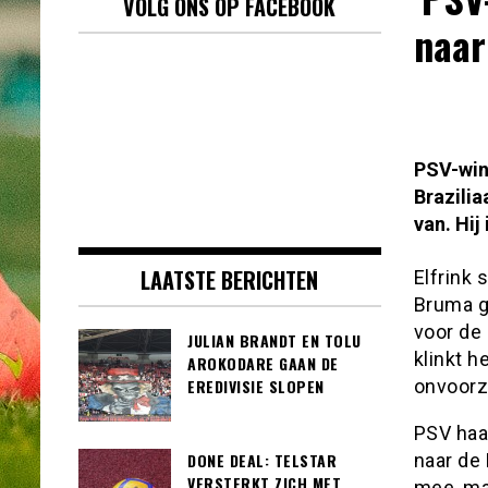
VOLG ONS OP FACEBOOK
naar
PSV-win
Brazili
van. Hij
LAATSTE BERICHTEN
Elfrink 
Bruma g
voor de 
JULIAN BRANDT EN TOLU
klinkt 
AROKODARE GAAN DE
onvoorz
EREDIVISIE SLOPEN
PSV haa
naar de 
DONE DEAL: TELSTAR
VERSTERKT ZICH MET
mee, ma