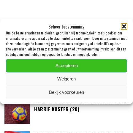
Beheer toestemming
Om de beste ervaringen te bieden, gebruiken wij technologieën zoals cookies om
informatie over je apparaat op te slaan en/of te raadplegen. Door in te stemmen met
deze technologieën kunnen wij gegevens zoals surfgedrag of unieke ID's op deze
site verwerken. Als je geen toestemming geeft of uw toestemming intrekt, kan dit een
LAATSTE BERICHTEN
nadelige invloed hebben op bepaalde functies en mogelijkheden.
Accepteren
JULIAN BRANDT EN TOLU AROKODARE GAAN
DE EREDIVISIE SLOPEN
Weigeren
Bekijk voorkeuren
DONE DEAL: TELSTAR VERSTERKT ZICH MET
HARRIE KUSTER (20)