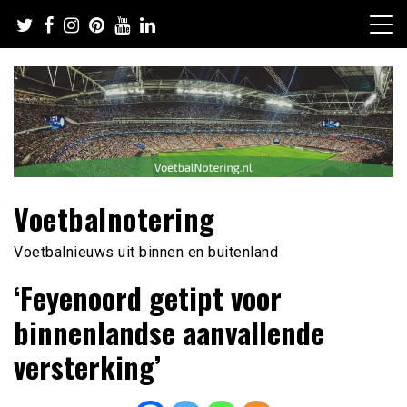
Ga
naar
de
inhoud
Voetbalnotering
Voetbalnieuws uit binnen en buitenland
‘Feyenoord getipt voor
binnenlandse aanvallende
versterking’