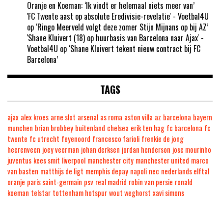
Oranje en Koeman: ‘Ik vindt er helemaal niets meer van’
'FC Twente aast op absolute Eredivisie-revelatie' - Voetbal4U
op
‘Ringo Meerveld volgt deze zomer Stijn Mijnans op bij AZ’
'Shane Kluivert (18) op huurbasis van Barcelona naar Ajax' -
Voetbal4U
op
‘Shane Kluivert tekent nieuw contract bij FC
Barcelona’
TAGS
ajax
alex kroes
arne slot
arsenal
as roma
aston villa
az
barcelona
bayern
munchen
brian brobbey
buitenland
chelsea
erik ten hag
fc barcelona
fc
twente
fc utrecht
feyenoord
francesco farioli
frenkie de jong
heerenveen
joey veerman
johan derksen
jordan henderson
jose mourinho
juventus
kees smit
liverpool
manchester city
manchester united
marco
van basten
matthijs de ligt
memphis depay
napoli
nec
nederlands elftal
oranje
paris saint-germain
psv
real madrid
robin van persie
ronald
koeman
telstar
tottenham hotspur
wout weghorst
xavi simons