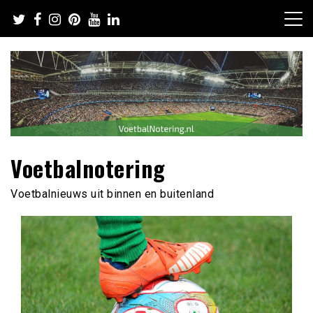
Ga
naar
de
inhoud
Voetbalnotering
Voetbalnieuws uit binnen en buitenland