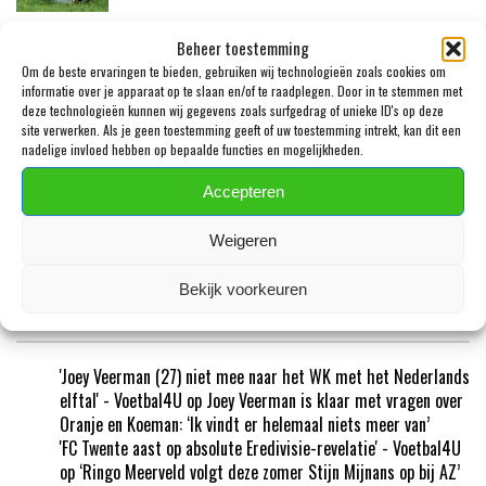
Beheer toestemming
‘AZ WIL PEER KOOPMEINERS NIET VERKOPEN
Om de beste ervaringen te bieden, gebruiken wij technologieën zoals cookies om
AAN CLUB BRUGGE’
informatie over je apparaat op te slaan en/of te raadplegen. Door in te stemmen met
deze technologieën kunnen wij gegevens zoals surfgedrag of unieke ID's op deze
site verwerken. Als je geen toestemming geeft of uw toestemming intrekt, kan dit een
nadelige invloed hebben op bepaalde functies en mogelijkheden.
JULIAN RIJKHOFF ZET ZIJN LOOPBAAN VOORT
Accepteren
BIJ ANDORRA FC
Weigeren
Bekijk voorkeuren
RECENTE REACTIES
'Joey Veerman (27) niet mee naar het WK met het Nederlands
elftal' - Voetbal4U
op
Joey Veerman is klaar met vragen over
Oranje en Koeman: ‘Ik vindt er helemaal niets meer van’
'FC Twente aast op absolute Eredivisie-revelatie' - Voetbal4U
op
‘Ringo Meerveld volgt deze zomer Stijn Mijnans op bij AZ’