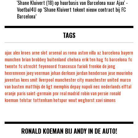
'Shane Kluivert (18) op huurbasis van Barcelona naar Ajax' -
Voetbal4U
op
‘Shane Kluivert tekent nieuw contract bij FC
Barcelona’
TAGS
ajax
alex kroes
arne slot
arsenal
as roma
aston villa
az
barcelona
bayern
munchen
brian brobbey
buitenland
chelsea
erik ten hag
fc barcelona
fc
twente
fc utrecht
feyenoord
francesco farioli
frenkie de jong
heerenveen
joey veerman
johan derksen
jordan henderson
jose mourinho
juventus
kees smit
liverpool
manchester city
manchester united
marco
van basten
matthijs de ligt
memphis depay
napoli
nec
nederlands elftal
oranje
paris saint-germain
psv
real madrid
robin van persie
ronald
koeman
telstar
tottenham hotspur
wout weghorst
xavi simons
RONALD KOEMAN BIJ ANDY IN DE AUTO!