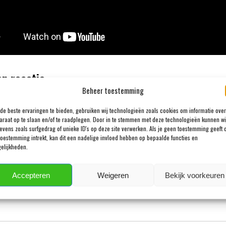
en reactie
Beheer toestemming
adres wordt niet gepubliceerd.
Vereiste velden zijn gemarkeerd m
de beste ervaringen te bieden, gebruiken wij technologieën zoals cookies om informatie over
araat op te slaan en/of te raadplegen. Door in te stemmen met deze technologieën kunnen wi
evens zoals surfgedrag of unieke ID's op deze site verwerken. Als je geen toestemming geeft 
toestemming intrekt, kan dit een nadelige invloed hebben op bepaalde functies en
elijkheden.
Accepteren
Weigeren
Bekijk voorkeuren