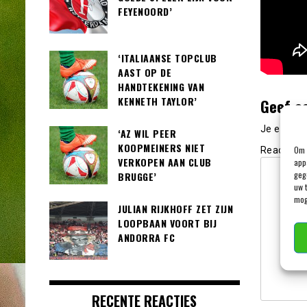
FEYENOORD’
‘ITALIAANSE TOPCLUB
AAST OP DE
HANDTEKENING VAN
KENNETH TAYLOR’
Geef e
Je e-mail
‘AZ WIL PEER
KOOPMEINERS NIET
Om 
Reactie
*
VERKOPEN AAN CLUB
app
geg
BRUGGE’
uw 
mog
JULIAN RIJKHOFF ZET ZIJN
LOOPBAAN VOORT BIJ
ANDORRA FC
RECENTE REACTIES