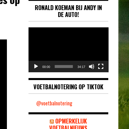
RONALD KOEMAN BIJ ANDY IN
DE AUTO!
Videospeler
00:00
34:17
VOETBALNOTERING OP TIKTOK
@voetbalnotering
OPMERKELIJK
VOETBALNIEUWS