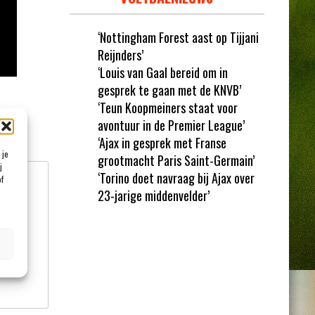
‘Nottingham Forest aast op Tijjani
Reijnders’
‘Louis van Gaal bereid om in
gesprek te gaan met de KNVB’
‘Teun Koopmeiners staat voor
avontuur in de Premier League’
et
*
‘Ajax in gesprek met Franse
 je
grootmacht Paris Saint-Germain’
j
‘Torino doet navraag bij Ajax over
of
23-jarige middenvelder’