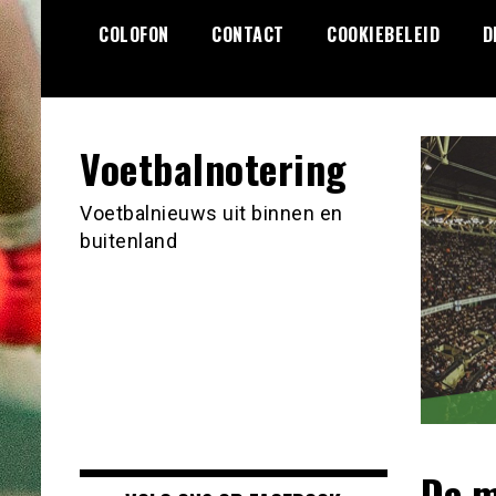
Ga
COLOFON
CONTACT
COOKIEBELEID
D
naar
de
inhoud
Voetbalnotering
Voetbalnieuws uit binnen en
buitenland
De m