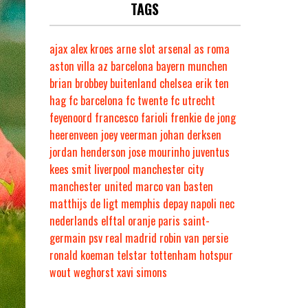
TAGS
ajax
alex kroes
arne slot
arsenal
as roma
aston villa
az
barcelona
bayern munchen
brian brobbey
buitenland
chelsea
erik ten
hag
fc barcelona
fc twente
fc utrecht
feyenoord
francesco farioli
frenkie de jong
heerenveen
joey veerman
johan derksen
jordan henderson
jose mourinho
juventus
kees smit
liverpool
manchester city
manchester united
marco van basten
matthijs de ligt
memphis depay
napoli
nec
nederlands elftal
oranje
paris saint-
germain
psv
real madrid
robin van persie
ronald koeman
telstar
tottenham hotspur
wout weghorst
xavi simons