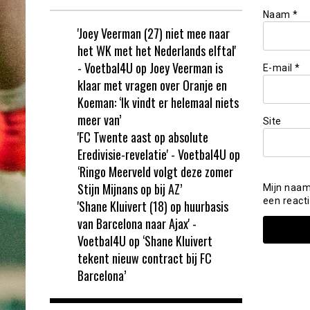
Naam
*
'Joey Veerman (27) niet mee naar
het WK met het Nederlands elftal'
- Voetbal4U
op
Joey Veerman is
E-mail
*
klaar met vragen over Oranje en
Koeman: ‘Ik vindt er helemaal niets
meer van’
Site
'FC Twente aast op absolute
Eredivisie-revelatie' - Voetbal4U
op
‘Ringo Meerveld volgt deze zomer
Stijn Mijnans op bij AZ’
Mijn naam
een reacti
'Shane Kluivert (18) op huurbasis
van Barcelona naar Ajax' -
Voetbal4U
op
‘Shane Kluivert
tekent nieuw contract bij FC
Barcelona’