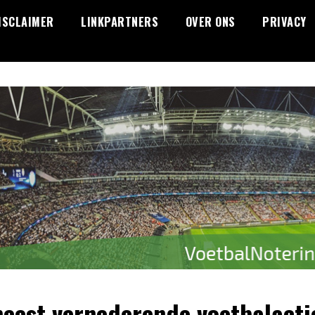
ISCLAIMER
LINKPARTNERS
OVER ONS
PRIVACY
eest vernederende voetbalacti