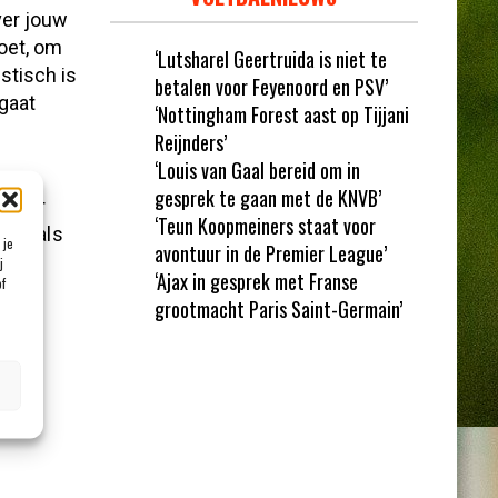
ver jouw
doet, om
‘Lutsharel Geertruida is niet te
stisch is
betalen voor Feyenoord en PSV’
gaat
‘Nottingham Forest aast op Tijjani
Reijnders’
‘Louis van Gaal bereid om in
gesprek te gaan met de KNVB’
heb er
‘Teun Koopmeiners staat voor
 dat als
 je
avontuur in de Premier League’
j
‘Ajax in gesprek met Franse
of
grootmacht Paris Saint-Germain’