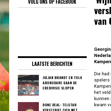
VOLG ONS OP FACEBOOK
vers
van 
Georgini
Nederla
Kamper
LAATSTE BERICHTEN
Die had
JULIAN BRANDT EN TOLU
spelers
AROKODARE GAAN DE
Kamperm
EREDIVISIE SLOPEN
het vel
kunnen 
kwam ve
DONE DEAL: TELSTAR
VERSTERKT ZICH MET