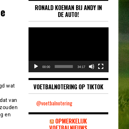
RONALD KOEMAN BIJ ANDY IN
ie
DE AUTO!
Videospeler
00:00
34:17
VOETBALNOTERING OP TIKTOK
gd wat
dat van
@voetbalnotering
 zouden
ag en
OPMERKELIJK
VOETBALNIEUWS