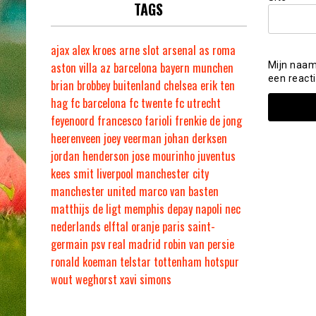
TAGS
ajax
alex kroes
arne slot
arsenal
as roma
aston villa
az
barcelona
bayern munchen
Mijn naam
een reacti
brian brobbey
buitenland
chelsea
erik ten
hag
fc barcelona
fc twente
fc utrecht
feyenoord
francesco farioli
frenkie de jong
heerenveen
joey veerman
johan derksen
jordan henderson
jose mourinho
juventus
kees smit
liverpool
manchester city
manchester united
marco van basten
matthijs de ligt
memphis depay
napoli
nec
nederlands elftal
oranje
paris saint-
germain
psv
real madrid
robin van persie
ronald koeman
telstar
tottenham hotspur
wout weghorst
xavi simons