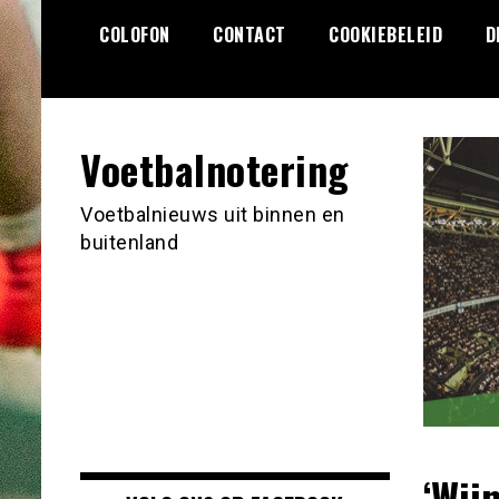
Ga
COLOFON
CONTACT
COOKIEBELEID
D
naar
de
inhoud
Voetbalnotering
Voetbalnieuws uit binnen en
buitenland
‘Wij