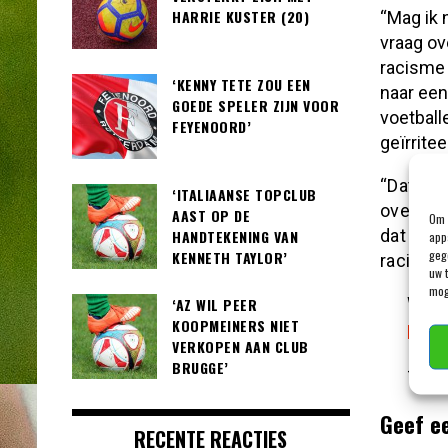
HARRIE KUSTER (20)
“Mag ik 
vraag ov
racisme 
‘KENNY TETE ZOU EEN
naar een
GOEDE SPELER ZIJN VOOR
voetballe
FEYENOORD’
geïrrite
“Dat is 
‘ITALIAANSE TOPCLUB
over nag
AAST OP DE
Om 
dat gebe
HANDTEKENING VAN
app
geg
KENNETH TAYLOR’
racisme-
uw 
mog
Wijn
‘AZ WIL PEER
KOOPMEINERS NIET
pic.
VERKOPEN AAN CLUB
BRUGGE’
— Jo
Geef e
RECENTE REACTIES