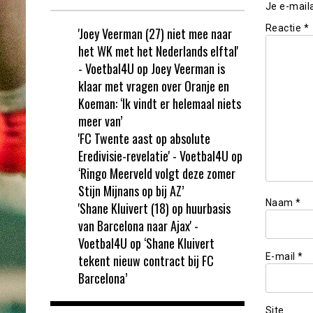
Je e-mail
Reactie
*
'Joey Veerman (27) niet mee naar
het WK met het Nederlands elftal'
- Voetbal4U
op
Joey Veerman is
klaar met vragen over Oranje en
Koeman: ‘Ik vindt er helemaal niets
meer van’
'FC Twente aast op absolute
Eredivisie-revelatie' - Voetbal4U
op
‘Ringo Meerveld volgt deze zomer
Stijn Mijnans op bij AZ’
Naam
*
'Shane Kluivert (18) op huurbasis
van Barcelona naar Ajax' -
Voetbal4U
op
‘Shane Kluivert
E-mail
*
tekent nieuw contract bij FC
Barcelona’
Site