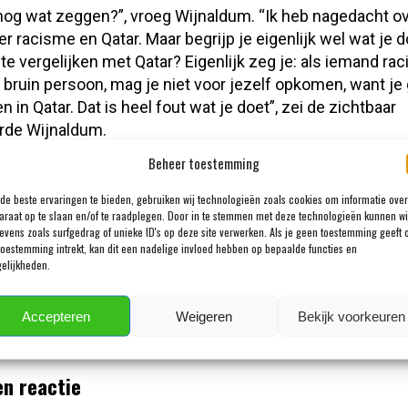
nog wat zeggen?”, vroeg Wijnaldum. “Ik heb nagedacht o
er racisme en Qatar. Maar begrijp je eigenlijk wel wat je 
te vergelijken met Qatar? Eigenlijk zeg je: als iemand raci
 bruin persoon, mag je niet voor jezelf opkomen, want je 
n in Qatar. Dat is heel fout wat je doet”, zei de zichtbaar
erde Wijnaldum.
Beheer toestemming
niet te vergelijken”, vulde de Liverpool-speler aan. “Ik 
edacht en ik vind het raar. Ik vind eigenlijk dat je zegt
de beste ervaringen te bieden, gebruiken wij technologieën zoals cookies om informatie over
urt en je het dan doet, je het hier ook moet doen. Het
araat op te slaan en/of te raadplegen. Door in te stemmen met deze technologieën kunnen wi
evens zoals surfgedrag of unieke ID's op deze site verwerken. Als je geen toestemming geeft 
verhaal is heel moeilijk.”
toestemming intrekt, kan dit een nadelige invloed hebben op bepaalde functies en
elijkheden.
aldum fel tegen
@PascalKamperman
twitter.com/CY5k7edeZ1
Accepteren
Weigeren
Bekijk voorkeuren
rdi Beeksma (@jordibeeksma)
March 23, 2021
en reactie