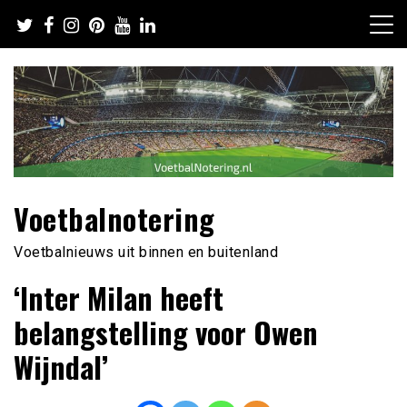
Ga
naar
de
inhoud
Voetbalnotering
Voetbalnieuws uit binnen en buitenland
‘Inter Milan heeft
belangstelling voor Owen
Wijndal’