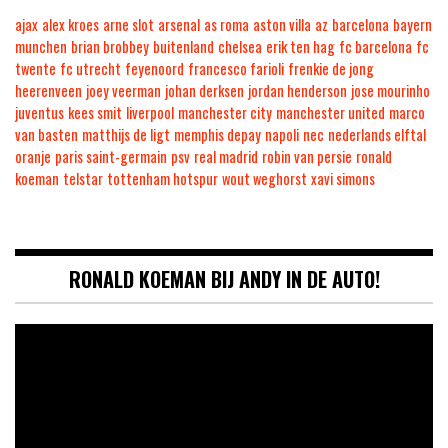
ajax
alex kroes
arne slot
arsenal
as roma
aston villa
az
barcelona
bayern
munchen
brian brobbey
buitenland
chelsea
erik ten hag
fc barcelona
fc
twente
fc utrecht
feyenoord
francesco farioli
frenkie de jong
heerenveen
joey veerman
johan derksen
jordan henderson
jose mourinho
juventus
kees smit
liverpool
manchester city
manchester united
marco
van basten
matthijs de ligt
memphis depay
napoli
nec
nederlands elftal
oranje
paris saint-germain
psv
real madrid
robin van persie
ronald
koeman
telstar
tottenham hotspur
wout weghorst
xavi simons
RONALD KOEMAN BIJ ANDY IN DE AUTO!
Videospeler