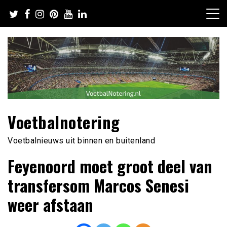
Ga
naar
de
inhoud
Voetbalnotering
Voetbalnieuws uit binnen en buitenland
Feyenoord moet groot deel van
transfersom Marcos Senesi
weer afstaan