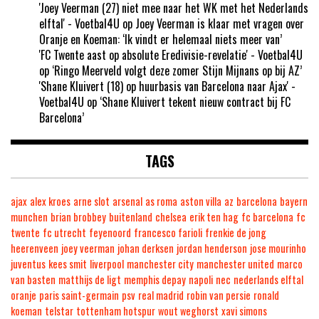
'Joey Veerman (27) niet mee naar het WK met het Nederlands
elftal' - Voetbal4U
op
Joey Veerman is klaar met vragen over
Oranje en Koeman: ‘Ik vindt er helemaal niets meer van’
'FC Twente aast op absolute Eredivisie-revelatie' - Voetbal4U
op
‘Ringo Meerveld volgt deze zomer Stijn Mijnans op bij AZ’
'Shane Kluivert (18) op huurbasis van Barcelona naar Ajax' -
Voetbal4U
op
‘Shane Kluivert tekent nieuw contract bij FC
Barcelona’
TAGS
ajax
alex kroes
arne slot
arsenal
as roma
aston villa
az
barcelona
bayern
munchen
brian brobbey
buitenland
chelsea
erik ten hag
fc barcelona
fc
twente
fc utrecht
feyenoord
francesco farioli
frenkie de jong
heerenveen
joey veerman
johan derksen
jordan henderson
jose mourinho
juventus
kees smit
liverpool
manchester city
manchester united
marco
van basten
matthijs de ligt
memphis depay
napoli
nec
nederlands elftal
oranje
paris saint-germain
psv
real madrid
robin van persie
ronald
koeman
telstar
tottenham hotspur
wout weghorst
xavi simons