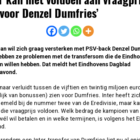
voor Denzel Dumfries’
lan wil zich graag versterken met PSV-back Denzel Du
hebben ze problemen met de transfersom die de Eindh
m willen hebben. Dat meldt het Eindhovens Dagblad
avond.
naar verluidt tussen de vijftien en twintig miljoen eu
ijk van bonussen) zien voor Dumfries. Inter heeft zic
gemeld bij de nummer twee van de Eredivisie, maar ka
 die vraagprijs voldoen. Welk bedrag de kampioen van
wél wil betalen en in welke termijnen, is volgens het 
d.
rondom een Inter-transfer van Dumfries ligt nu al enig