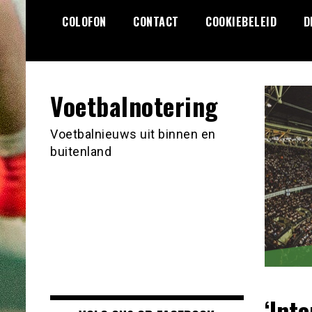
Ga
COLOFON
CONTACT
COOKIEBELEID
D
naar
de
inhoud
Voetbalnotering
Voetbalnieuws uit binnen en
buitenland
‘Int