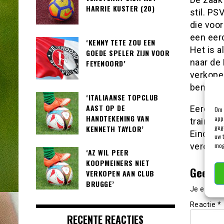
HARRIE KUSTER (20)
stil. PS
die voor
een eer
‘KENNY TETE ZOU EEN
Het is 
GOEDE SPELER ZIJN VOOR
naar de
FEYENOORD’
verkope
bemoeili
‘ITALIAANSE TOPCLUB
AAST OP DE
Eerder 
Om 
HANDTEKENING VAN
app
traint. 
geg
KENNETH TAYLOR’
Eindhove
uw 
mog
verdwijn
‘AZ WIL PEER
KOOPMEINERS NIET
Geef e
VERKOPEN AAN CLUB
BRUGGE’
Je e-mail
Reactie
*
RECENTE REACTIES