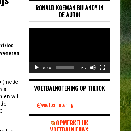
RONALD KOEMAN BIJ ANDY IN
DE AUTO!
Videospeler
mfries
ovenaren
00:00
34:17
ro (mede
VOETBALNOTERING OP TIKTOK
h al
n en wil
 de
@voetbalnotering
ED
OPMERKELIJK
VOETBALNIEUWS
e tijd