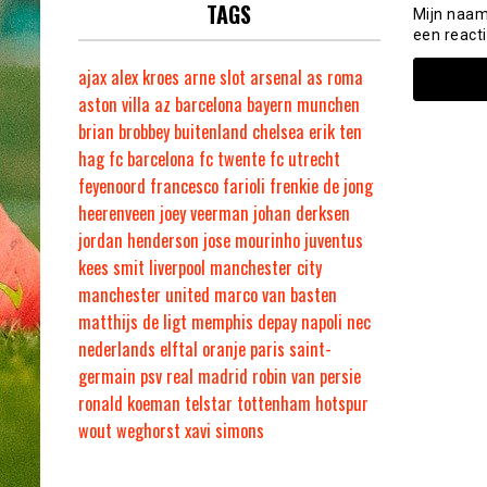
TAGS
Mijn naam
een reacti
ajax
alex kroes
arne slot
arsenal
as roma
aston villa
az
barcelona
bayern munchen
brian brobbey
buitenland
chelsea
erik ten
hag
fc barcelona
fc twente
fc utrecht
feyenoord
francesco farioli
frenkie de jong
heerenveen
joey veerman
johan derksen
jordan henderson
jose mourinho
juventus
kees smit
liverpool
manchester city
manchester united
marco van basten
matthijs de ligt
memphis depay
napoli
nec
nederlands elftal
oranje
paris saint-
germain
psv
real madrid
robin van persie
ronald koeman
telstar
tottenham hotspur
wout weghorst
xavi simons