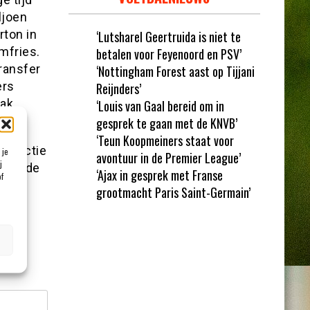
ljoen
rton in
‘Lutsharel Geertruida is niet te
mfries.
betalen voor Feyenoord en PSV’
ransfer
‘Nottingham Forest aast op Tijjani
ers
Reijnders’
aak
‘Louis van Gaal bereid om in
gesprek te gaan met de KNVB’
‘Teun Koopmeiners staat voor
selectie
 je
avontuur in de Premier League’
j
 bij de
‘Ajax in gesprek met Franse
of
nsfer
grootmacht Paris Saint-Germain’
et
*