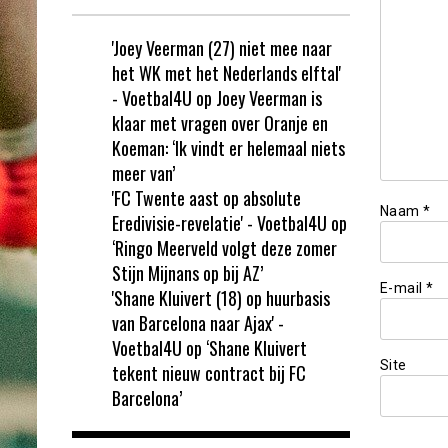
'Joey Veerman (27) niet mee naar
het WK met het Nederlands elftal'
- Voetbal4U
op
Joey Veerman is
klaar met vragen over Oranje en
Koeman: ‘Ik vindt er helemaal niets
meer van’
'FC Twente aast op absolute
Naam
*
Eredivisie-revelatie' - Voetbal4U
op
‘Ringo Meerveld volgt deze zomer
Stijn Mijnans op bij AZ’
E-mail
*
'Shane Kluivert (18) op huurbasis
van Barcelona naar Ajax' -
Voetbal4U
op
‘Shane Kluivert
Site
tekent nieuw contract bij FC
Barcelona’