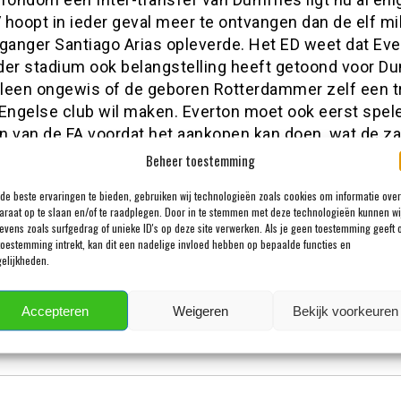
V hoopt in ieder geval meer te ontvangen dan de elf mi
ganger Santiago Arias opleverde. Het ED weet dat Eve
der stadium ook belangstelling heeft getoond voor Du
alleen ongewis of de geboren Rotterdammer zelf een t
 Engelse club wil maken. Everton moet ook eerst spel
n van de FA voordat het aankopen kan doen, wat de z
jkt.
Beheer toestemming
werd bekend dat Dumfries voorlopig apart van de PSV-
de beste ervaringen te bieden, gebruiken wij technologieën zoals cookies om informatie over
araat op te slaan en/of te raadplegen. Door in te stemmen met deze technologieën kunnen wi
De aanvoerder van vorig seizoen wil de groepsdynamiek
evens zoals surfgedrag of unieke ID's op deze site verwerken. Als je geen toestemming geeft 
naren niet verstoren. Als het perspectief op een tra
toestemming intrekt, kan dit een nadelige invloed hebben op bepaalde functies en
elijkheden.
t, zal Dumfries de groepstraining weer hervatten.
en reactie
Accepteren
Weigeren
Bekijk voorkeuren
adres wordt niet gepubliceerd.
Vereiste velden zijn gemarkeerd m