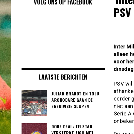
VOLG ONS OP FACEBOOK
PSV 
Inter Mi
alleen 
voor he
dinsdag
LAATSTE BERICHTEN
PSV wil 
afhankel
JULIAN BRANDT EN TOLU
eerder 
AROKODARE GAAN DE
niet aan
EREDIVISIE SLOPEN
Serie A 
onbeken
DONE DEAL: TELSTAR
VERSTERKT ZICH MET
De zaak 