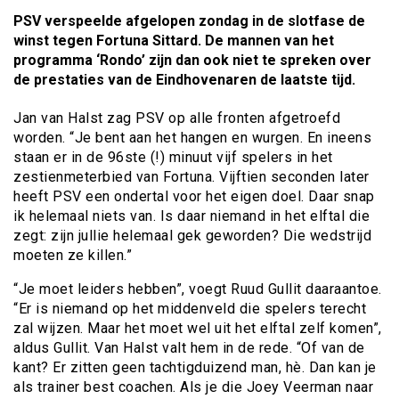
PSV verspeelde afgelopen zondag in de slotfase de
winst tegen Fortuna Sittard. De mannen van het
programma ‘Rondo’ zijn dan ook niet te spreken over
de prestaties van de Eindhovenaren de laatste tijd.
Jan van Halst zag PSV op alle fronten afgetroefd
worden. “Je bent aan het hangen en wurgen. En ineens
staan er in de 96ste (!) minuut vijf spelers in het
zestienmeterbied van Fortuna. Vijftien seconden later
heeft PSV een ondertal voor het eigen doel. Daar snap
ik helemaal niets van. Is daar niemand in het elftal die
zegt: zijn jullie helemaal gek geworden? Die wedstrijd
moeten ze killen.”
“Je moet leiders hebben”, voegt Ruud Gullit daaraantoe.
“Er is niemand op het middenveld die spelers terecht
zal wijzen. Maar het moet wel uit het elftal zelf komen”,
aldus Gullit. Van Halst valt hem in de rede. “Of van de
kant? Er zitten geen tachtigduizend man, hè. Dan kan je
als trainer best coachen. Als je die Joey Veerman naar