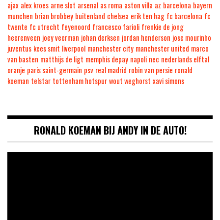
ajax
alex kroes
arne slot
arsenal
as roma
aston villa
az
barcelona
bayern
munchen
brian brobbey
buitenland
chelsea
erik ten hag
fc barcelona
fc
twente
fc utrecht
feyenoord
francesco farioli
frenkie de jong
heerenveen
joey veerman
johan derksen
jordan henderson
jose mourinho
juventus
kees smit
liverpool
manchester city
manchester united
marco
van basten
matthijs de ligt
memphis depay
napoli
nec
nederlands elftal
oranje
paris saint-germain
psv
real madrid
robin van persie
ronald
koeman
telstar
tottenham hotspur
wout weghorst
xavi simons
RONALD KOEMAN BIJ ANDY IN DE AUTO!
Videospeler