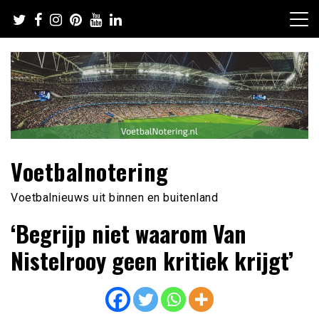
Ga
naar
de
inhoud
Voetbalnotering
Voetbalnieuws uit binnen en buitenland
‘Begrijp niet waarom Van
Nistelrooy geen kritiek krijgt’