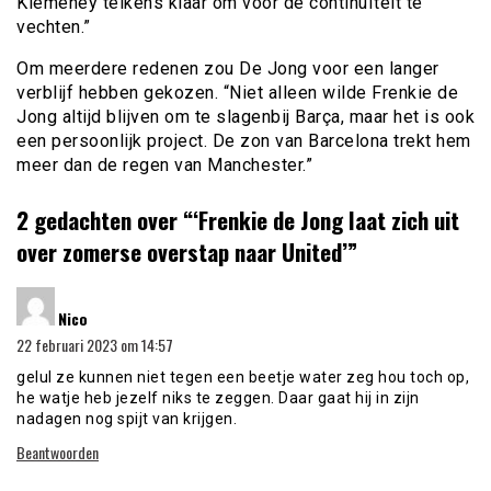
Kiemeney telkens klaar om voor de continuïteit te
vechten.”
Om meerdere redenen zou De Jong voor een langer
verblijf hebben gekozen. “Niet alleen wilde Frenkie de
Jong altijd blijven om te slagenbij Barça, maar het is ook
een persoonlijk project. De zon van Barcelona trekt hem
meer dan de regen van Manchester.”
2 gedachten over “
‘Frenkie de Jong laat zich uit
over zomerse overstap naar United’
”
schreef:
Nico
22 februari 2023 om 14:57
gelul ze kunnen niet tegen een beetje water zeg hou toch op,
he watje heb jezelf niks te zeggen. Daar gaat hij in zijn
nadagen nog spijt van krijgen.
Beantwoorden