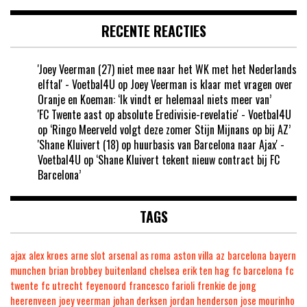
RECENTE REACTIES
'Joey Veerman (27) niet mee naar het WK met het Nederlands
elftal' - Voetbal4U
op
Joey Veerman is klaar met vragen over
Oranje en Koeman: ‘Ik vindt er helemaal niets meer van’
'FC Twente aast op absolute Eredivisie-revelatie' - Voetbal4U
op
‘Ringo Meerveld volgt deze zomer Stijn Mijnans op bij AZ’
'Shane Kluivert (18) op huurbasis van Barcelona naar Ajax' -
Voetbal4U
op
‘Shane Kluivert tekent nieuw contract bij FC
Barcelona’
TAGS
ajax
alex kroes
arne slot
arsenal
as roma
aston villa
az
barcelona
bayern
munchen
brian brobbey
buitenland
chelsea
erik ten hag
fc barcelona
fc
twente
fc utrecht
feyenoord
francesco farioli
frenkie de jong
heerenveen
joey veerman
johan derksen
jordan henderson
jose mourinho