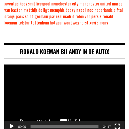
juventus
kees smit
liverpool
manchester city
manchester united
marco
van basten
matthijs de ligt
memphis depay
napoli
nec
nederlands elftal
oranje
paris saint-germain
psv
real madrid
robin van persie
ronald
koeman
telstar
tottenham hotspur
wout weghorst
xavi simons
RONALD KOEMAN BIJ ANDY IN DE AUTO!
Videospeler
00:00
34:17