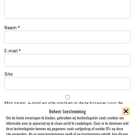
Naam
*
E-mail
*
Site
Mijn naam, e-mail en site opslaan in deze browser voor de
volgende keer wanneer ik een reactie plaats.
Beheer toestemming
Om de beste ervaringen te bieden, gebruiken wij technologieën zoals cookies om
informatie over je apparaat op te slaan en/of te raadplegen. Door in te stemmen met
deze technologieën kunnen wij gegevens zoals surfgedrag of unieke ID's op deze
site verwerken. Als je geen toestemming geeft of uw toestemming intrekt, kan dit een