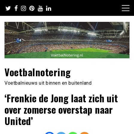
Ga
naar
de
inhoud
Voetbalnotering
Voetbalnieuws uit binnen en buitenland
‘Frenkie de Jong laat zich uit
over zomerse overstap naar
United’