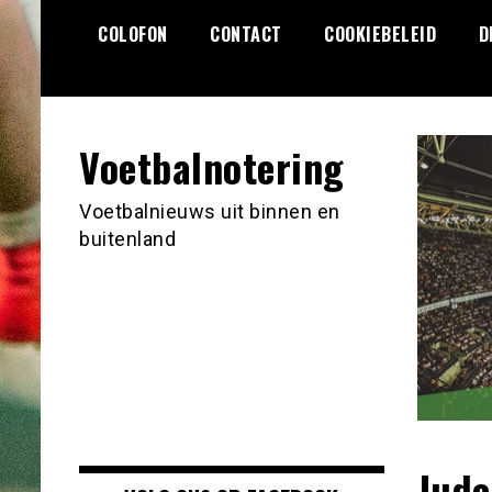
Ga
COLOFON
CONTACT
COOKIEBELEID
D
naar
de
inhoud
Voetbalnotering
Voetbalnieuws uit binnen en
buitenland
Jude