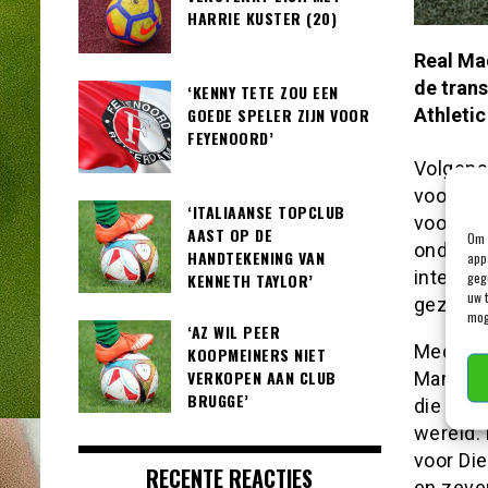
HARRIE KUSTER (20)
Real Ma
de tran
‘KENNY TETE ZOU EEN
Athletic
GOEDE SPELER ZIJN VOOR
FEYENOORD’
Volgens 
voor bei
‘ITALIAANSE TOPCLUB
voor Be
AAST OP DE
Om 
onderga
HANDTEKENING VAN
app
internat
geg
KENNETH TAYLOR’
uw 
gezet op
mog
‘AZ WIL PEER
Mede da
KOOPMEINERS NIET
VERKOPEN AAN CLUB
Manchest
BRUGGE’
die is 
wereld.
voor Die
RECENTE REACTIES
en zeven