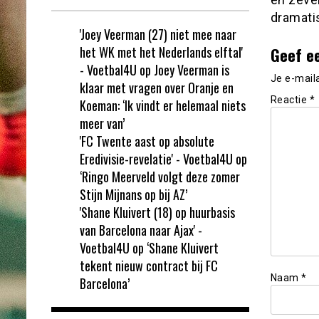
dramatis
'Joey Veerman (27) niet mee naar
Geef e
het WK met het Nederlands elftal'
- Voetbal4U
op
Joey Veerman is
Je e-mail
klaar met vragen over Oranje en
Reactie
*
Koeman: ‘Ik vindt er helemaal niets
meer van’
'FC Twente aast op absolute
Eredivisie-revelatie' - Voetbal4U
op
‘Ringo Meerveld volgt deze zomer
Stijn Mijnans op bij AZ’
'Shane Kluivert (18) op huurbasis
van Barcelona naar Ajax' -
Voetbal4U
op
‘Shane Kluivert
tekent nieuw contract bij FC
Naam
*
Barcelona’