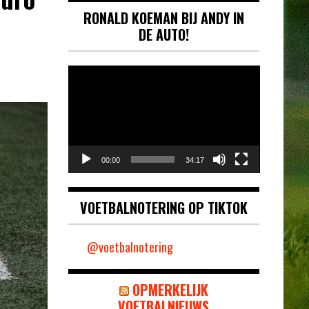
RONALD KOEMAN BIJ ANDY IN
DE AUTO!
Videospeler
00:00
34:17
VOETBALNOTERING OP TIKTOK
@voetbalnotering
OPMERKELIJK
VOETBALNIEUWS