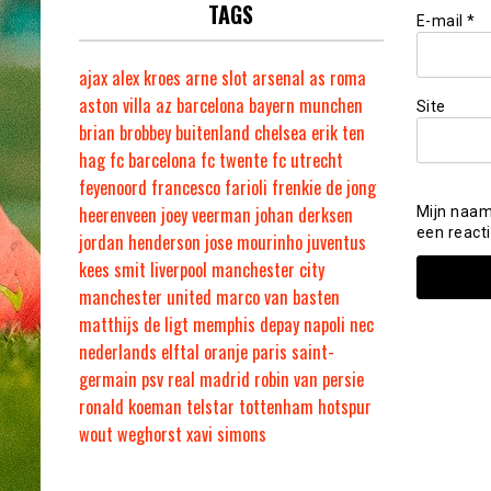
TAGS
E-mail
*
ajax
alex kroes
arne slot
arsenal
as roma
aston villa
az
barcelona
bayern munchen
Site
brian brobbey
buitenland
chelsea
erik ten
hag
fc barcelona
fc twente
fc utrecht
feyenoord
francesco farioli
frenkie de jong
heerenveen
joey veerman
johan derksen
Mijn naam
een reacti
jordan henderson
jose mourinho
juventus
kees smit
liverpool
manchester city
manchester united
marco van basten
matthijs de ligt
memphis depay
napoli
nec
nederlands elftal
oranje
paris saint-
germain
psv
real madrid
robin van persie
ronald koeman
telstar
tottenham hotspur
wout weghorst
xavi simons