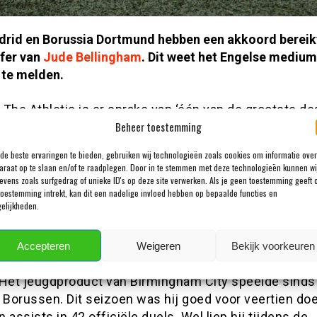
drid en Borussia Dortmund hebben een akkoord bereik
sfer van
Jude Bellingham
. Dit weet het Engelse mediu
 te melden.
The Athletic is er sprake van ‘één van de grootste dea
Beheer toestemming
de clubs’. Real Madrid betaalt meer dan honderd milj
llingham, die in de komende dagen de medische keuri
de beste ervaringen te bieden, gebruiken wij technologieën zoals cookies om informatie over
at in de Spaanse hoofdstad. De overstap van de Enge
araat op te slaan en/of te raadplegen. Door in te stemmen met deze technologieën kunnen wi
ional hing al weken in de lucht, nadat hij zelf zijn zin
evens zoals surfgedrag of unieke ID's op deze site verwerken. Als je geen toestemming geeft 
toestemming intrekt, kan dit een nadelige invloed hebben op bepaalde functies en
 Real en reeds een persoonlijk akkoord bereikte.
elijkheden.
ardoor besloten andere geïnteresseerde clubs, waar
er City en Liverpool, geen bod uit te brengen op Bel
Accepteren
Weigeren
Bekijk voorkeuren
uitgegroeid tot één van de meest begeerde middenveld
 Het jeugdproduct van Birmingham City speelde sinds
 Borussen. Dit seizoen was hij goed voor veertien do
 assists in 42 officiële duels. Wel liep hij tijdens de