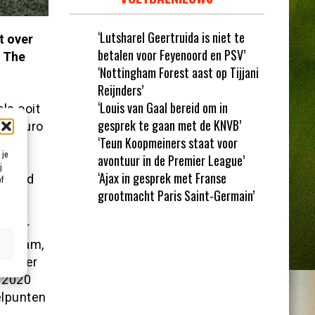
‘Lutsharel Geertruida is niet te
t over
betalen voor Feyenoord en PSV’
m The
‘Nottingham Forest aast op Tijjani
Reijnders’
‘Louis van Gaal bereid om in
ls ooit
gesprek te gaan met de KNVB’
oen euro
‘Teun Koopmeiners staat voor
ng
 je
avontuur in de Premier League’
lse
j
‘Ajax in gesprek met Franse
nen had
of
grootmacht Paris Saint-Germain’
onder
lingham,
ers ter
 2020
elpunten