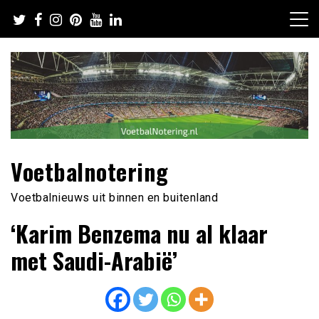
Ga
naar
de
inhoud
Voetbalnotering
Voetbalnieuws uit binnen en buitenland
‘Karim Benzema nu al klaar
met Saudi-Arabië’