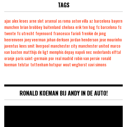
TAGS
ajax
alex kroes
arne slot
arsenal
as roma
aston villa
az
barcelona
bayern
munchen
brian brobbey
buitenland
chelsea
erik ten hag
fc barcelona
fc
twente
fc utrecht
feyenoord
francesco farioli
frenkie de jong
heerenveen
joey veerman
johan derksen
jordan henderson
jose mourinho
juventus
kees smit
liverpool
manchester city
manchester united
marco
van basten
matthijs de ligt
memphis depay
napoli
nec
nederlands elftal
oranje
paris saint-germain
psv
real madrid
robin van persie
ronald
koeman
telstar
tottenham hotspur
wout weghorst
xavi simons
RONALD KOEMAN BIJ ANDY IN DE AUTO!
Videospeler