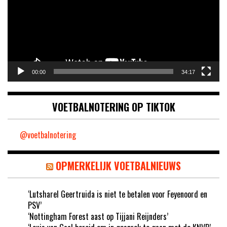
00:00
34:17
VOETBALNOTERING OP TIKTOK
@voetbalnotering
OPMERKELIJK VOETBALNIEUWS
‘Lutsharel Geertruida is niet te betalen voor Feyenoord en
PSV’
‘Nottingham Forest aast op Tijjani Reijnders’