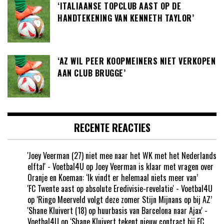
‘ITALIAANSE TOPCLUB AAST OP DE
HANDTEKENING VAN KENNETH TAYLOR’
‘AZ WIL PEER KOOPMEINERS NIET VERKOPEN
AAN CLUB BRUGGE’
RECENTE REACTIES
'Joey Veerman (27) niet mee naar het WK met het Nederlands
elftal' - Voetbal4U
op
Joey Veerman is klaar met vragen over
Oranje en Koeman: ‘Ik vindt er helemaal niets meer van’
'FC Twente aast op absolute Eredivisie-revelatie' - Voetbal4U
op
‘Ringo Meerveld volgt deze zomer Stijn Mijnans op bij AZ’
'Shane Kluivert (18) op huurbasis van Barcelona naar Ajax' -
Voetbal4U
op
‘Shane Kluivert tekent nieuw contract bij FC