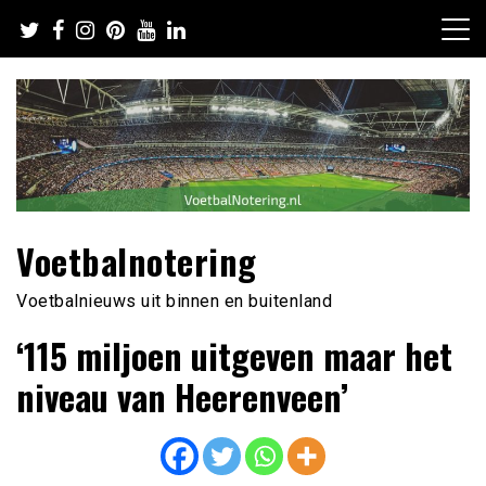
Ga
naar
de
inhoud
Voetbalnotering
Voetbalnieuws uit binnen en buitenland
‘115 miljoen uitgeven maar het
niveau van Heerenveen’