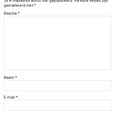
Je e-mailadres wordt niet gepubliceerd.
Vereiste velden zijn
gemarkeerd met
*
Reactie
*
Naam
*
E-mail
*