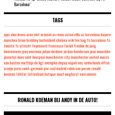
Barcelona’
TAGS
ajax
alex kroes
arne slot
arsenal
as roma
aston villa
az
barcelona
bayern
munchen
brian brobbey
buitenland
chelsea
erik ten hag
fc barcelona
fc
twente
fc utrecht
feyenoord
francesco farioli
frenkie de jong
heerenveen
joey veerman
johan derksen
jordan henderson
jose mourinho
juventus
kees smit
liverpool
manchester city
manchester united
marco
van basten
matthijs de ligt
memphis depay
napoli
nec
nederlands elftal
oranje
paris saint-germain
psv
real madrid
robin van persie
ronald
koeman
telstar
tottenham hotspur
wout weghorst
xavi simons
RONALD KOEMAN BIJ ANDY IN DE AUTO!
Videospeler