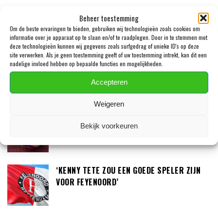
Beheer toestemming
Om de beste ervaringen te bieden, gebruiken wij technologieën zoals cookies om
LAATSTE BERICHTEN
informatie over je apparaat op te slaan en/of te raadplegen. Door in te stemmen met
deze technologieën kunnen wij gegevens zoals surfgedrag of unieke ID's op deze
site verwerken. Als je geen toestemming geeft of uw toestemming intrekt, kan dit een
JULIAN BRANDT EN TOLU AROKODARE GAAN
nadelige invloed hebben op bepaalde functies en mogelijkheden.
DE EREDIVISIE SLOPEN
Accepteren
Weigeren
DONE DEAL: TELSTAR VERSTERKT ZICH MET
Bekijk voorkeuren
HARRIE KUSTER (20)
‘KENNY TETE ZOU EEN GOEDE SPELER ZIJN
VOOR FEYENOORD’