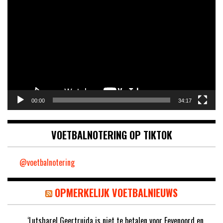
00:00
34:17
VOETBALNOTERING OP TIKTOK
@voetbalnotering
OPMERKELIJK VOETBALNIEUWS
‘Lutsharel Geertruida is niet te betalen voor Feyenoord en