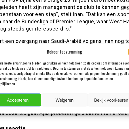
eleden heeft zijn management de club te kennen ge
openstaan voor een stap”, stelt Inan. “Dat kan een spor
jn naar de Bundesliga of Premier League, waar West 
nog steeds geïnteresseerd is.”
rt een overgang naar Saudi-Arabië volgens Inan nog t
heden. “Het kan ook een financiële stap zijn naar de
Beheer toestemming
 Daar heb je Mika Godts achter de hand, dus ik denk 
rweegt.” Inan verwacht daarnaast dat Ajax gefaseerd 
de beste ervaringen te bieden, gebruiken wij technologieën zoals cookies om informatie over
araat op te slaan en/of te raadplegen. Door in te stemmen met deze technologieën kunnen wi
omeraankopen gaat slijten. “Verder is er een elftal aan
evens zoals surfgedrag of unieke ID's op deze site verwerken. Als je geen toestemming geeft 
uitenlandse spelers gehaald afgelopen zomer. Die he
toestemming intrekt, kan dit een nadelige invloed hebben op bepaalde functies en
elijkheden.
t allemaal voldaan. Die gaan niet allemaal in één keer 
rden gefaseerd verkocht.” De Ajax-watcher voorziet i
n tweetal transfer die gaan plaatsvinden. “Ik denk da
Accepteren
Weigeren
Bekijk voorkeuren
lgend jaar niet meer in de Arena zien en dat verwacht
a Sosa. Zo gaat Ajax proberen geld binnen te harken.”
en reactie