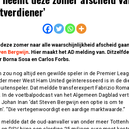
tverdiener’
 deze zomer naar alle waarschijnlijkheid afscheid ga
ven Bergwijn
. Hier maakt het AD melding van. Ditzelfde
r Borna Sosa en Carlos Forbs.
 zou nog altijd een gewilde speler in de Premier Leag
der meer West Ham United geïnteresseerd is in de d
buitenspeler. Dat meldde transferexpert Fabrizio Rom
. In de voetbalpodcast van het Algemeen Dagblad verte
 Johan Inan ‘dat Steven Bergwijn een optie is om te
n’. “Die vertegenwoordigt een aardige marktwaarde.”
meldde dat de oud-aanvaller van onder meer Totten
 en PSV bijna een slordige 25 miljoen euro moet kost