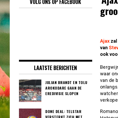
VOLG ONS OP FACEBOOK
groo
Ajax
zal
van
Ste
ook voo
LAATSTE BERICHTEN
Bergwijn
waar on
van de 
JULIAN BRANDT EN TOLU
onlangs
AROKODARE GAAN DE
watcher
EREDIVISIE SLOPEN
verkope
Romano 
DONE DEAL: TELSTAR
VERSTERKT ZICH MET
Hotspur