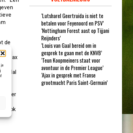
geven
tieve
‘Lutsharel Geertruida is niet te
Ham
betalen voor Feyenoord en PSV’
‘Nottingham Forest aast op Tijjani
Reijnders’
ot de
‘Louis van Gaal bereid om in
gesprek te gaan met de KNVB’
dat Ajax
‘Teun Koopmeiners staat voor
een
 je
avontuur in de Premier League’
j
 veelal
‘Ajax in gesprek met Franse
of
bben
grootmacht Paris Saint-Germain’
weg,
n ieder
t we
 ik ook