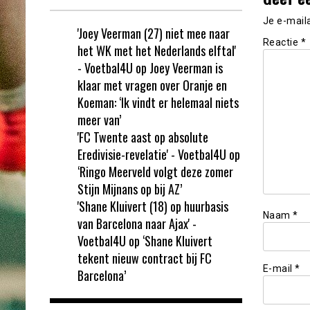
Je e-mail
'Joey Veerman (27) niet mee naar
Reactie
*
het WK met het Nederlands elftal'
- Voetbal4U
op
Joey Veerman is
klaar met vragen over Oranje en
Koeman: ‘Ik vindt er helemaal niets
meer van’
'FC Twente aast op absolute
Eredivisie-revelatie' - Voetbal4U
op
‘Ringo Meerveld volgt deze zomer
Stijn Mijnans op bij AZ’
'Shane Kluivert (18) op huurbasis
Naam
*
van Barcelona naar Ajax' -
Voetbal4U
op
‘Shane Kluivert
tekent nieuw contract bij FC
E-mail
*
Barcelona’