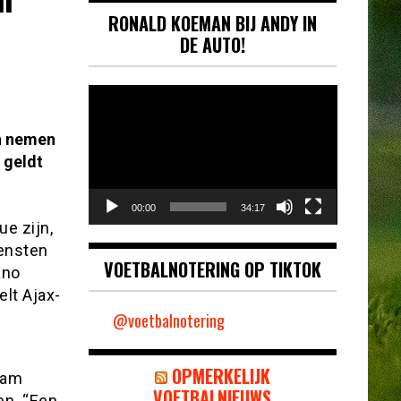
RONALD KOEMAN BIJ ANDY IN
DE AUTO!
Videospeler
an nemen
 geldt
00:00
34:17
ue zijn,
iensten
VOETBALNOTERING OP TIKTOK
ano
lt Ajax-
@voetbalnotering
OPMERKELIJK
ham
VOETBALNIEUWS
en. “Een