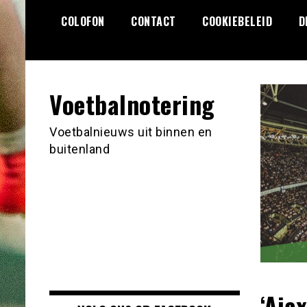
Ga
COLOFON
CONTACT
COOKIEBELEID
D
naar
de
inhoud
Voetbalnotering
Voetbalnieuws uit binnen en
buitenland
‘Aja