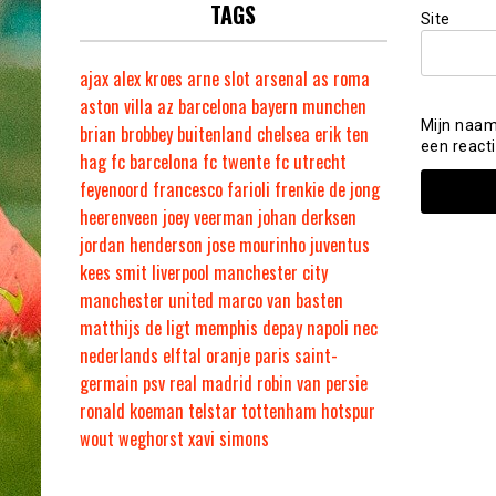
TAGS
Site
ajax
alex kroes
arne slot
arsenal
as roma
aston villa
az
barcelona
bayern munchen
Mijn naam
brian brobbey
buitenland
chelsea
erik ten
een reacti
hag
fc barcelona
fc twente
fc utrecht
feyenoord
francesco farioli
frenkie de jong
heerenveen
joey veerman
johan derksen
jordan henderson
jose mourinho
juventus
kees smit
liverpool
manchester city
manchester united
marco van basten
matthijs de ligt
memphis depay
napoli
nec
nederlands elftal
oranje
paris saint-
germain
psv
real madrid
robin van persie
ronald koeman
telstar
tottenham hotspur
wout weghorst
xavi simons