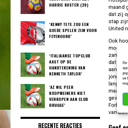
HARRIE KUSTER (20)
maand g
dat zij 
stap zi
‘KENNY TETE ZOU EEN
United 
GOEDE SPELER ZIJN VOOR
FEYENOORD’
Ook hoo
mogelijk
zandbak.
‘ITALIAANSE TOPCLUB
AAST OP DE
dat ove
Om 
HANDTEKENING VAN
app
aantal z
geg
KENNETH TAYLOR’
jonge b
uw 
mog
lang nie
‘AZ WIL PEER
maar wo
KOOPMEINERS NIET
geval ee
VERKOPEN AAN CLUB
Forbs vo
BRUGGE’
van Born
RECENTE REACTIES
Geef e