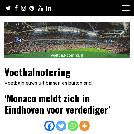
Ga
naar
de
inhoud
Voetbalnotering
Voetbalnieuws uit binnen en buitenland
‘Monaco meldt zich in
Eindhoven voor verdediger’