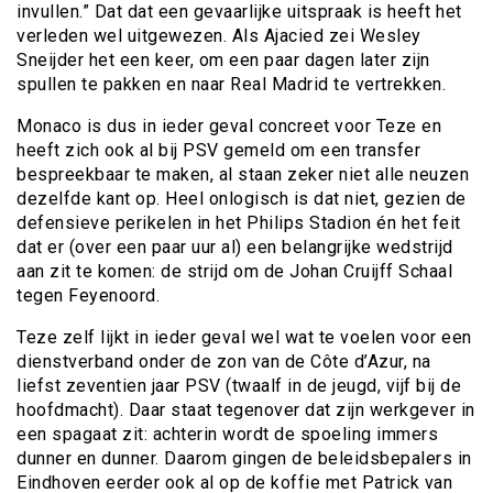
invullen.” Dat dat een gevaarlijke uitspraak is heeft het
verleden wel uitgewezen. Als Ajacied zei Wesley
Sneijder het een keer, om een paar dagen later zijn
spullen te pakken en naar Real Madrid te vertrekken.
Monaco is dus in ieder geval concreet voor Teze en
heeft zich ook al bij PSV gemeld om een transfer
bespreekbaar te maken, al staan zeker niet alle neuzen
dezelfde kant op. Heel onlogisch is dat niet, gezien de
defensieve perikelen in het Philips Stadion én het feit
dat er (over een paar uur al) een belangrijke wedstrijd
aan zit te komen: de strijd om de Johan Cruijff Schaal
tegen Feyenoord.
Teze zelf lijkt in ieder geval wel wat te voelen voor een
dienstverband onder de zon van de Côte d’Azur, na
liefst zeventien jaar PSV (twaalf in de jeugd, vijf bij de
hoofdmacht). Daar staat tegenover dat zijn werkgever in
een spagaat zit: achterin wordt de spoeling immers
dunner en dunner. Daarom gingen de beleidsbepalers in
Eindhoven eerder ook al op de koffie met Patrick van