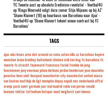
'FC Twente aast op absolute Eredivisie-revelatie' - Voetbal4U
op
‘Ringo Meerveld volgt deze zomer Stijn Mijnans op bij AZ’
'Shane Kluivert (18) op huurbasis van Barcelona naar Ajax' -
Voetbal4U
op
‘Shane Kluivert tekent nieuw contract bij FC
Barcelona’
TAGS
ajax
alex kroes
arne slot
arsenal
as roma
aston villa
az
barcelona
bayern
munchen
brian brobbey
buitenland
chelsea
erik ten hag
fc barcelona
fc
twente
fc utrecht
feyenoord
francesco farioli
frenkie de jong
heerenveen
joey veerman
johan derksen
jordan henderson
jose mourinho
juventus
kees smit
liverpool
manchester city
manchester united
marco
van basten
matthijs de ligt
memphis depay
napoli
nec
nederlands elftal
oranje
paris saint-germain
psv
real madrid
robin van persie
ronald
koeman
telstar
tottenham hotspur
wout weghorst
xavi simons