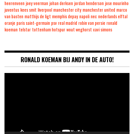
heerenveen
joey veerman
johan derksen
jordan henderson
jose mourinho
juventus
kees smit
liverpool
manchester city
manchester united
marco
van basten
matthijs de ligt
memphis depay
napoli
nec
nederlands elftal
oranje
paris saint-germain
psv
real madrid
robin van persie
ronald
koeman
telstar
tottenham hotspur
wout weghorst
xavi simons
RONALD KOEMAN BIJ ANDY IN DE AUTO!
Videospeler