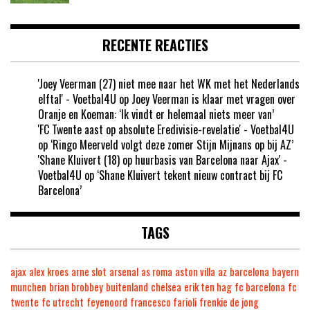
RECENTE REACTIES
'Joey Veerman (27) niet mee naar het WK met het Nederlands
elftal' - Voetbal4U
op
Joey Veerman is klaar met vragen over
Oranje en Koeman: ‘Ik vindt er helemaal niets meer van’
'FC Twente aast op absolute Eredivisie-revelatie' - Voetbal4U
op
‘Ringo Meerveld volgt deze zomer Stijn Mijnans op bij AZ’
'Shane Kluivert (18) op huurbasis van Barcelona naar Ajax' -
Voetbal4U
op
‘Shane Kluivert tekent nieuw contract bij FC
Barcelona’
TAGS
ajax
alex kroes
arne slot
arsenal
as roma
aston villa
az
barcelona
bayern
munchen
brian brobbey
buitenland
chelsea
erik ten hag
fc barcelona
fc
twente
fc utrecht
feyenoord
francesco farioli
frenkie de jong