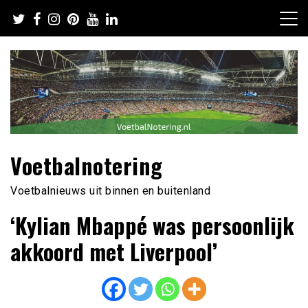
Ga
naar
de
inhoud
Voetbalnotering
Voetbalnieuws uit binnen en buitenland
‘Kylian Mbappé was persoonlijk
akkoord met Liverpool’