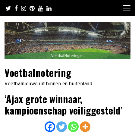
Ga
naar
de
inhoud
Voetbalnotering
Voetbalnieuws uit binnen en buitenland
‘Ajax grote winnaar,
kampioenschap veiliggesteld’