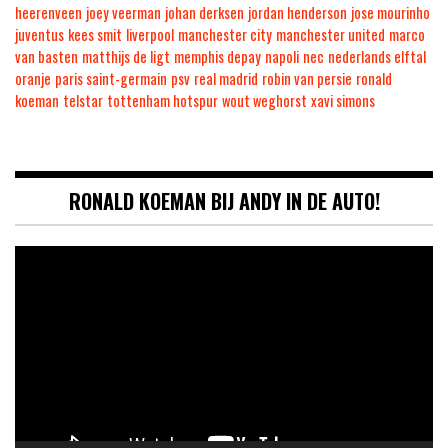
heerenveen
joey veerman
johan derksen
jordan henderson
jose mourinho
juventus
kees smit
liverpool
manchester city
manchester united
marco
van basten
matthijs de ligt
memphis depay
napoli
nec
nederlands elftal
oranje
paris saint-germain
psv
real madrid
robin van persie
ronald
koeman
telstar
tottenham hotspur
wout weghorst
xavi simons
RONALD KOEMAN BIJ ANDY IN DE AUTO!
Videospeler