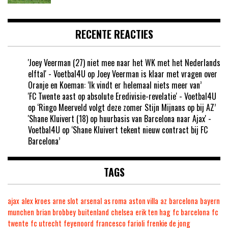
RECENTE REACTIES
'Joey Veerman (27) niet mee naar het WK met het Nederlands
elftal' - Voetbal4U
op
Joey Veerman is klaar met vragen over
Oranje en Koeman: ‘Ik vindt er helemaal niets meer van’
'FC Twente aast op absolute Eredivisie-revelatie' - Voetbal4U
op
‘Ringo Meerveld volgt deze zomer Stijn Mijnans op bij AZ’
'Shane Kluivert (18) op huurbasis van Barcelona naar Ajax' -
Voetbal4U
op
‘Shane Kluivert tekent nieuw contract bij FC
Barcelona’
TAGS
ajax
alex kroes
arne slot
arsenal
as roma
aston villa
az
barcelona
bayern
munchen
brian brobbey
buitenland
chelsea
erik ten hag
fc barcelona
fc
twente
fc utrecht
feyenoord
francesco farioli
frenkie de jong