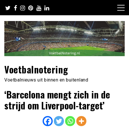
Ga
naar
de
inhoud
Voetbalnotering
Voetbalnieuws uit binnen en buitenland
‘Barcelona mengt zich in de
strijd om Liverpool-target’