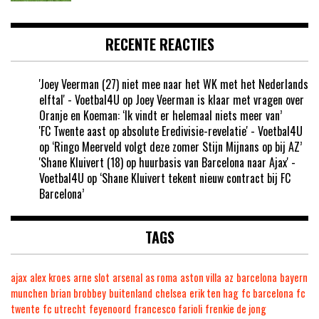
RECENTE REACTIES
'Joey Veerman (27) niet mee naar het WK met het Nederlands
elftal' - Voetbal4U
op
Joey Veerman is klaar met vragen over
Oranje en Koeman: ‘Ik vindt er helemaal niets meer van’
'FC Twente aast op absolute Eredivisie-revelatie' - Voetbal4U
op
‘Ringo Meerveld volgt deze zomer Stijn Mijnans op bij AZ’
'Shane Kluivert (18) op huurbasis van Barcelona naar Ajax' -
Voetbal4U
op
‘Shane Kluivert tekent nieuw contract bij FC
Barcelona’
TAGS
ajax
alex kroes
arne slot
arsenal
as roma
aston villa
az
barcelona
bayern
munchen
brian brobbey
buitenland
chelsea
erik ten hag
fc barcelona
fc
twente
fc utrecht
feyenoord
francesco farioli
frenkie de jong