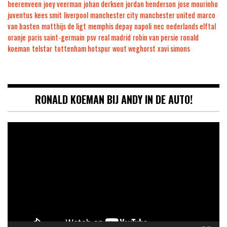
heerenveen
joey veerman
johan derksen
jordan henderson
jose mourinho
juventus
kees smit
liverpool
manchester city
manchester united
marco
van basten
matthijs de ligt
memphis depay
napoli
nec
nederlands elftal
oranje
paris saint-germain
psv
real madrid
robin van persie
ronald
koeman
telstar
tottenham hotspur
wout weghorst
xavi simons
RONALD KOEMAN BIJ ANDY IN DE AUTO!
Videospeler