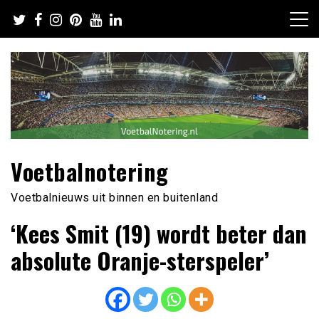
Ga
naar
de
inhoud
Voetbalnotering
Voetbalnieuws uit binnen en buitenland
‘Kees Smit (19) wordt beter dan
absolute Oranje-sterspeler’