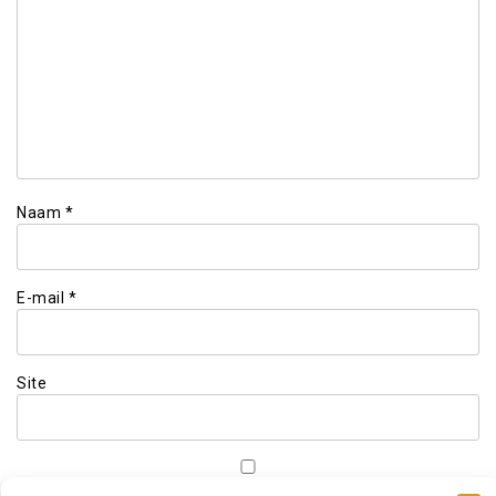
Naam
*
E-mail
*
Site
Mijn naam, e-mail en site opslaan in deze browser voor de