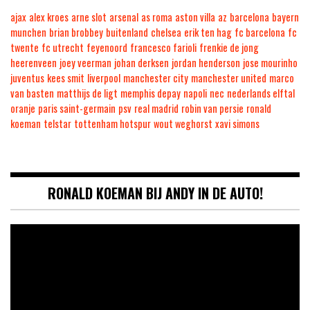
ajax
alex kroes
arne slot
arsenal
as roma
aston villa
az
barcelona
bayern
munchen
brian brobbey
buitenland
chelsea
erik ten hag
fc barcelona
fc
twente
fc utrecht
feyenoord
francesco farioli
frenkie de jong
heerenveen
joey veerman
johan derksen
jordan henderson
jose mourinho
juventus
kees smit
liverpool
manchester city
manchester united
marco
van basten
matthijs de ligt
memphis depay
napoli
nec
nederlands elftal
oranje
paris saint-germain
psv
real madrid
robin van persie
ronald
koeman
telstar
tottenham hotspur
wout weghorst
xavi simons
RONALD KOEMAN BIJ ANDY IN DE AUTO!
Videospeler