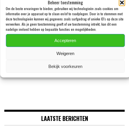
Beheer toestemming
volgende keer wanneer ik een reactie plaats.
Om de beste ervaringen te bieden, gebruiken wij technologieën zoals cookies om
informatie over je apparaat op te slaan en/of te raadplegen. Door in te stemmen met
deze technologieën kunnen wij gegevens zoals surfgedrag of unieke ID's op deze site
verwerken. Als je geen toestemming geeft of uw toestemming intrekt, kan dit een
nadelige invloed hebben op bepaalde functies en mogelijkheden.
Accepteren
VOLG ONS OP FACEBOOK
Weigeren
Bekijk voorkeuren
LAATSTE BERICHTEN