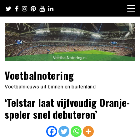
Ga
naar
de
inhoud
Voetbalnotering
Voetbalnieuws uit binnen en buitenland
‘Telstar laat vijfvoudig Oranje-
speler snel debuteren’