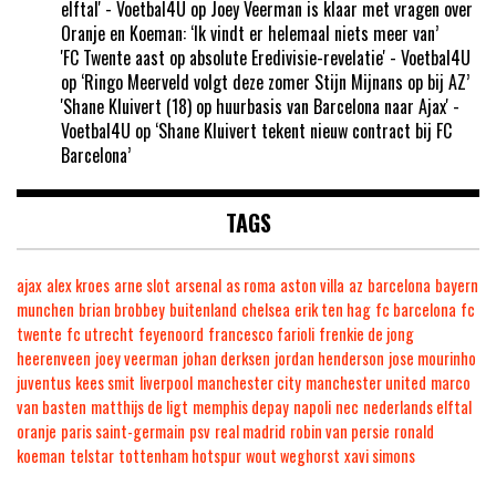
elftal' - Voetbal4U
op
Joey Veerman is klaar met vragen over
Oranje en Koeman: ‘Ik vindt er helemaal niets meer van’
'FC Twente aast op absolute Eredivisie-revelatie' - Voetbal4U
op
‘Ringo Meerveld volgt deze zomer Stijn Mijnans op bij AZ’
'Shane Kluivert (18) op huurbasis van Barcelona naar Ajax' -
Voetbal4U
op
‘Shane Kluivert tekent nieuw contract bij FC
Barcelona’
TAGS
ajax
alex kroes
arne slot
arsenal
as roma
aston villa
az
barcelona
bayern
munchen
brian brobbey
buitenland
chelsea
erik ten hag
fc barcelona
fc
twente
fc utrecht
feyenoord
francesco farioli
frenkie de jong
heerenveen
joey veerman
johan derksen
jordan henderson
jose mourinho
juventus
kees smit
liverpool
manchester city
manchester united
marco
van basten
matthijs de ligt
memphis depay
napoli
nec
nederlands elftal
oranje
paris saint-germain
psv
real madrid
robin van persie
ronald
koeman
telstar
tottenham hotspur
wout weghorst
xavi simons