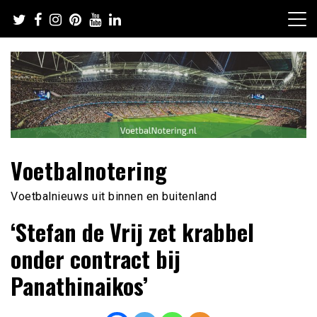
Ga
naar
de
inhoud
Voetbalnotering
Voetbalnieuws uit binnen en buitenland
‘Stefan de Vrij zet krabbel
onder contract bij
Panathinaikos’