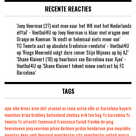
RECENTE REACTIES
'Joey Veerman (27) niet mee naar het WK met het Nederlands
elftal' - Voetbal4U
op
Joey Veerman is klaar met vragen over
Oranje en Koeman: ‘Ik vindt er helemaal niets meer van’
'FC Twente aast op absolute Eredivisie-revelatie' - Voetbal4U
op
‘Ringo Meerveld volgt deze zomer Stijn Mijnans op bij AZ’
'Shane Kluivert (18) op huurbasis van Barcelona naar Ajax' -
Voetbal4U
op
‘Shane Kluivert tekent nieuw contract bij FC
Barcelona’
TAGS
ajax
alex kroes
arne slot
arsenal
as roma
aston villa
az
barcelona
bayern
munchen
brian brobbey
buitenland
chelsea
erik ten hag
fc barcelona
fc
twente
fc utrecht
feyenoord
francesco farioli
frenkie de jong
heerenveen
joey veerman
johan derksen
jordan henderson
jose mourinho
juventus
kees smit
liverpool
manchester city
manchester united
marco