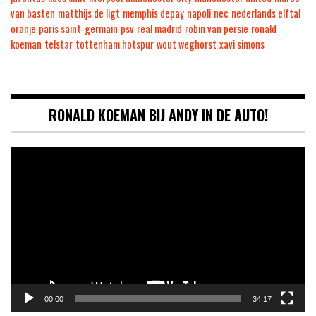
van basten
matthijs de ligt
memphis depay
napoli
nec
nederlands elftal
oranje
paris saint-germain
psv
real madrid
robin van persie
ronald
koeman
telstar
tottenham hotspur
wout weghorst
xavi simons
RONALD KOEMAN BIJ ANDY IN DE AUTO!
Videospeler
00:00
34:17